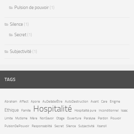
Pulsion de pouvoir
(1)
Silence
(1)
Secret
(1)
Subjectivité
(1)
TAGS
Abraham
Affect
Aporie
AuDelàdelÊtre
AutoDestruction
Avant
Care
Enigme
Hospitalité
Ethique
Famille
Hospitalité pure
Inconditionnel
Isaac
Limite
Mutisme
Mère
NonSavoir
Otage
Ouverture
Paralyse
Pardon
Pouvoir
PulsionDePouvoir
Responsabilité
Secret
Silence
Subjectivité
XsansX