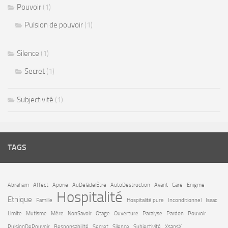
Pouvoir
(1)
Pulsion de pouvoir
(1)
Silence
(1)
Secret
(1)
Subjectivité
(1)
TAGS
Abraham
Affect
Aporie
AuDelàdelÊtre
AutoDestruction
Avant
Care
Enigme
Hospitalité
Ethique
Famille
Hospitalité pure
Inconditionnel
Isaac
Limite
Mutisme
Mère
NonSavoir
Otage
Ouverture
Paralyse
Pardon
Pouvoir
PulsionDePouvoir
Responsabilité
Secret
Silence
Subjectivité
XsansX