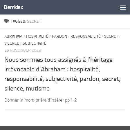
Derridex
Skip to content
TAGGED:
SECRET
ABRAHAM
/
HOSPITALITÉ
/
PARDON
/
RESPONSABILITÉ
/
SECRET
/
SILENCE
/
SUBJECTIVITÉ
29 NOVEMBER 2023
Nous sommes tous assignés à l’héritage
irrévocable d’Abraham : hospitalité,
responsabilité, subjectivité, pardon, secret,
silence, mutisme
Donner la mort, prière d’insérer pp1-2