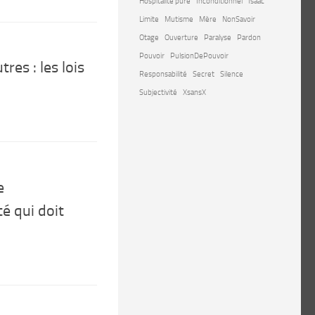
Hospitalité pure
Inconditionnel
Isaac
Limite
Mutisme
Mère
NonSavoir
Otage
Ouverture
Paralyse
Pardon
Pouvoir
PulsionDePouvoir
res : les lois
Responsabilité
Secret
Silence
Subjectivité
XsansX
e
té qui doit