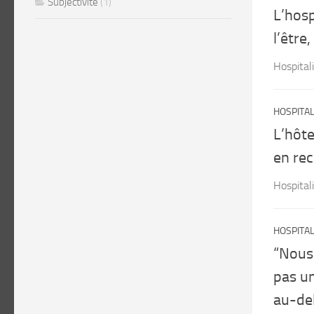
Subjectivité
(1)
L’hosp
l’être
Hospital
HOSPITAL
L’hôte
en rec
Hospital
HOSPITAL
“Nous 
pas un
au-del