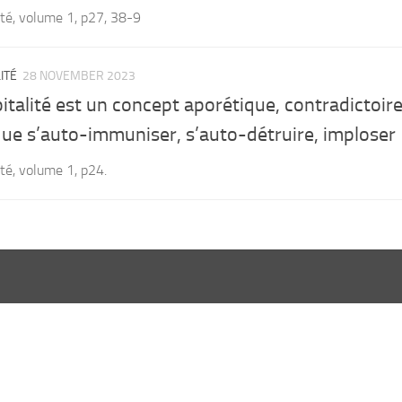
ité, volume 1, p27, 38-9
ITÉ
28 NOVEMBER 2023
italité est un concept aporétique, contradictoire
ue s’auto-immuniser, s’auto-détruire, imploser
ité, volume 1, p24.