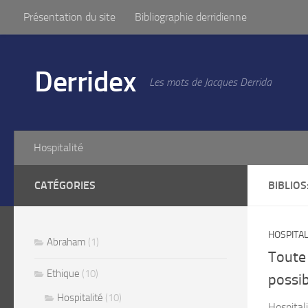
Présentation du site
Bibliographie derridienne
Skip to content
Derridex
Les mots de Jacques Derrida
Hospitalité
CATÉGORIES
BIBLIOS
HOSPITAL
Abraham
(1)
Toute 
Ethique
(10)
possib
Hospitalité
(10)
Hospital