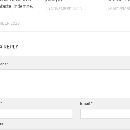
ntacte, indemne,
28 NOVEMBER 2023
28 NOVEMB
MBER 2023
A REPLY
ent
*
e
*
Email
*
te