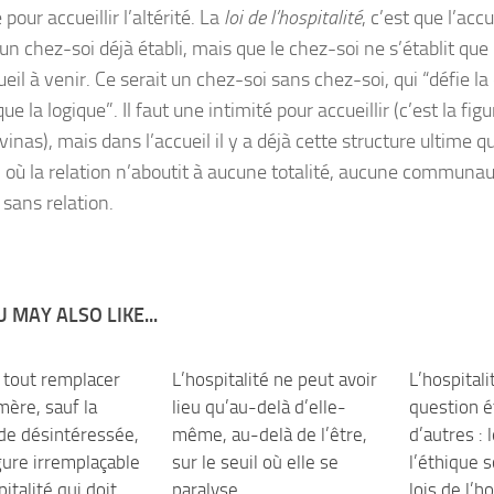
e pour accueillir l’altérité. La
loi de l’hospitalité
, c’est que l’accu
’un chez-soi déjà établi, mais que le chez-soi ne s’établit qu
ueil à venir. Ce serait un chez-soi sans chez-soi, qui “défie l
ue la logique”. Il faut une intimité pour accueillir (c’est la fi
inas), mais dans l’accueil il y a déjà cette structure ultime qui
n, où la relation n’aboutit à aucune totalité, aucune communau
 sans relation.
 MAY ALSO LIKE...
 tout remplacer
0
L’hospitalité ne peut avoir
0
L’hospitali
mère, sauf la
lieu qu’au-delà d’elle-
question é
ude désintéressée,
même, au-delà de l’être,
d’autres : 
gure irremplaçable
sur le seuil où elle se
l’éthique 
pitalité qui doit
paralyse
lois de l’h