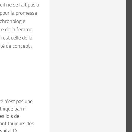
eil ne se fait pas à
e pour la promesse
a chronologie
gure de la femme
 est celle de la
té de concept :
té n’est pas une
0
thique parmi
les lois de
sont toujours des
ospitalité