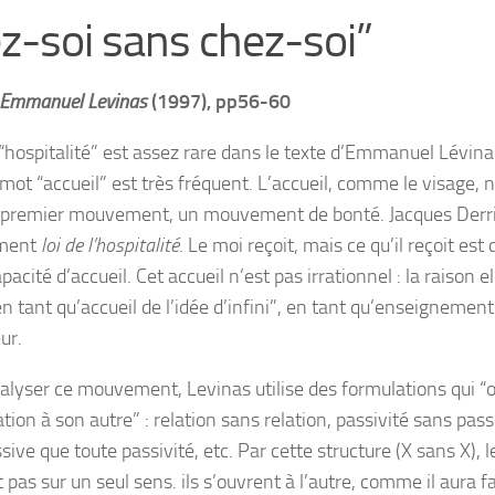
z-soi sans chez-soi”
 Emmanuel Levinas
(1997), pp56-60
“hospitalité” est assez rare dans le texte d’Emmanuel Lévina
mot “accueil” est très fréquent. L’accueil, comme le visage, n
e premier mouvement, un mouvement de bonté. Jacques Der
ment
loi de l’hospitalité
. Le moi reçoit, mais ce qu’il reçoit es
pacité d’accueil. Cet accueil n’est pas irrationnel : la raison
en tant qu’accueil de l’idée d’infini”, en tant qu’enseignemen
eur.
alyser ce mouvement, Levinas utilise des formulations qui 
ation à son autre” : relation sans relation, passivité sans pass
sive que toute passivité, etc. Par cette structure (X sans X), 
pas sur un seul sens. ils s’ouvrent à l’autre, comme il aura f