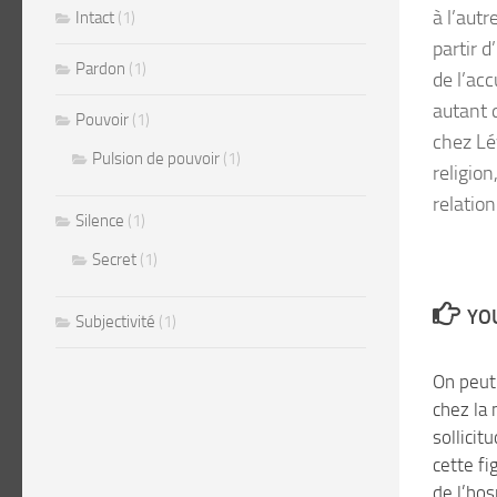
à l’autr
Intact
(1)
partir d
Pardon
(1)
de l’acc
autant q
Pouvoir
(1)
chez Lév
Pulsion de pouvoir
(1)
religio
relation
Silence
(1)
Secret
(1)
YOU
Subjectivité
(1)
On peut
chez la 
sollicit
cette fi
de l’hos