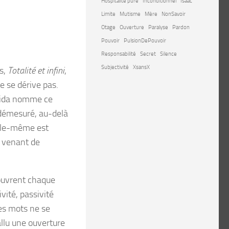
Hospitalité pure
Inconditionnel
Isaac
Limite
Mutisme
Mère
NonSavoir
Otage
Ouverture
Paralyse
Pardon
Pouvoir
PulsionDePouvoir
Responsabilité
Secret
Silence
Subjectivité
XsansX
s,
Totalité et infini
,
e se dérive pas.
rida nomme ce
t démesuré, au-delà
 elle-même est
t venant de
“ouvrent chaque
ivité, passivité
les mots ne se
allu une ouverture