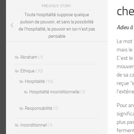
che
PREVIOUS STORY
Toute hospitalité suppose quelque
pulsion de pouvoir; et sans la possibilité
Adieu à
de l’hospitalité, le pouvoir en soi n’est pas
pensable
Le mot 
mais le 
Abraham
(1)
C’est l
mouve
Ethique
(10)
de sa ca
Hospitalité
(10)
reçue “
l’extéri
Hospitalité inconditionnelle
(1)
Pour an
Responsabilité
(1)
signific
plus pas
Inconditionnel
(1)
ferment 