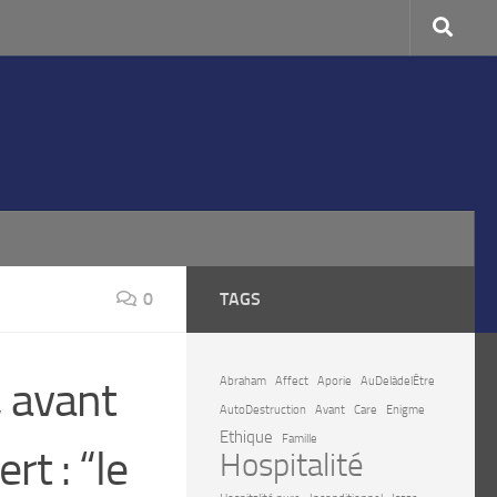
0
TAGS
, avant
Abraham
Affect
Aporie
AuDelàdelÊtre
AutoDestruction
Avant
Care
Enigme
Ethique
Famille
ert : “le
Hospitalité