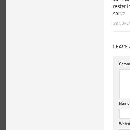
rester i
sauve
28 NOVE
LEAVE 
Comm
Nam
Websi